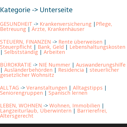
Kategorie -> Unterseite
GESUNDHEIT
->
Krankenversicherung
|
Pflege,
Betreuung
|
Ärzte, Krankenhäuser
STEUERN, FINANZEN
->
Rente überweisen
|
Steuerpflicht
|
Bank, Geld
|
Lebenshaltungskosten
|
Selbstständig
|
Arbeiten
BÜROKRATIE
->
NIE Nummer
|
Auswanderungshilfe
|
Ausländerbehörden
|
Residencia
|
steuerlicher
gesetzlicher Wohnsitz
ALLTAG
->
Veranstaltungen
|
Alltagstipps
|
Seniorengruppen
|
Spanisch lernen
LEBEN, WOHNEN
->
Wohnen, Immobilien
|
Langzeiturlaub, Überwintern
|
Barrierefrei,
Altersgerecht