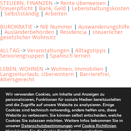
STEUERN, FINANZEN
->
Rente überweisen
|
Steuerpflicht
|
Bank, Geld
|
Lebenshaltungskosten
|
Selbstständig
|
Arbeiten
BÜROKRATIE
->
NIE Nummer
|
Auswanderungshilfe
|
Ausländerbehörden
|
Residencia
|
steuerlicher
gesetzlicher Wohnsitz
ALLTAG
->
Veranstaltungen
|
Alltagstipps
|
Seniorengruppen
|
Spanisch lernen
LEBEN, WOHNEN
->
Wohnen, Immobilien
|
Langzeiturlaub, Überwintern
|
Barrierefrei,
Altersgerecht
REGIONEN
->
Mallorca
|
Kanarische Inseln
|
Costa
Wir verwenden Cookies, um Inhalte und Anzeigen zu
Blanca
|
Costa del Sol
|
Andalusien
personalisieren, Funktionen für soziale Medien bereitzustellen
und die Zugriffe auf unsere Website zu analysieren. Einige
KONTAKT
Cookies sind technisch notwendig, andere helfen uns, diese
->
Impressum
|
Datenschutz
|
Cookie
Richtlinien
Website zu verbessern. Sie können selbst entscheiden, welche
Cookies Sie zulassen möchten. Weitere Infos bekommen Sie in
unseren
Datenschutzbestimmungen
und
Cookie Richtlinien
.
BLOG