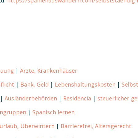
zu:
https://spanienauswandern.com/selbststaendig-
euung
|
Ärzte, Krankenhäuser
flicht
|
Bank, Geld
|
Lebenshaltungskosten
|
Selbs
|
Ausländerbehörden
|
Residencia
|
steuerlicher g
engruppen
|
Spanisch lernen
urlaub, Überwintern
|
Barrierefrei, Altersgerecht