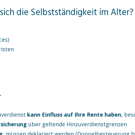
ich die Selbstständigkeit im Alter?
ces)
isten
r
uverdienst
kann Einfluss auf Ihre Rente haben
, bes
sicherung
über geltende Hinzuverdienstgrenzen
g
, müssen deklariert werden (Doppelbesteuerung b