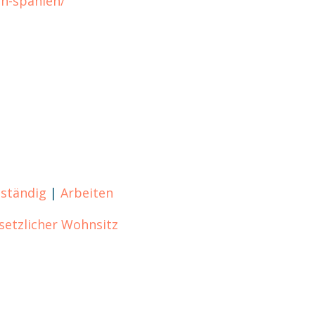
in-spanien/
tständig
|
Arbeiten
esetzlicher Wohnsitz