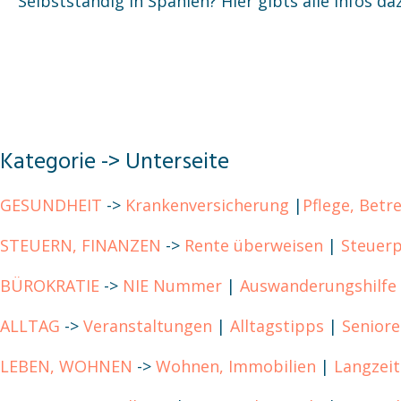
Selbstständig in Spanien? Hier gibts alle Infos da
Kategorie -> Unterseite
GESUNDHEIT
->
Krankenversicherung
|
Pflege, Betr
STEUERN, FINANZEN
->
Rente überweisen
|
Steuerp
BÜROKRATIE
->
NIE Nummer
|
Auswanderungshilfe
ALLTAG
->
Veranstaltungen
|
Alltagstipps
|
Senior
LEBEN, WOHNEN
->
Wohnen, Immobilien
|
Langzeit