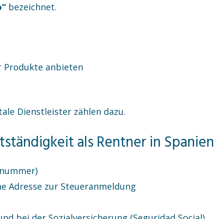
o“
bezeichnet.
r Produkte anbieten
ale Dienstleister zählen dazu.
ständigkeit als Rentner in Spanien
nsnummer)
ne Adresse zur Steueranmeldung
d bei der Sozialversicherung (Seguridad Social)